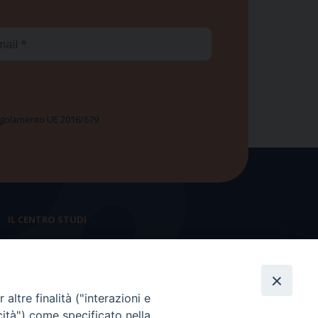
ail
 Regolamento UE 2016/679
IL CENTRO STUDI
La nostra storia
Statuto
altre finalità ("interazioni e
Presidenza e ufficio presidenza
cità") come specificato nella