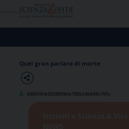
Skip
to
content
Quel gran parlare di morte
686550cb0328838eb785b24eb89c70fc
Iscriviti a Scienza & Vita
NEWS