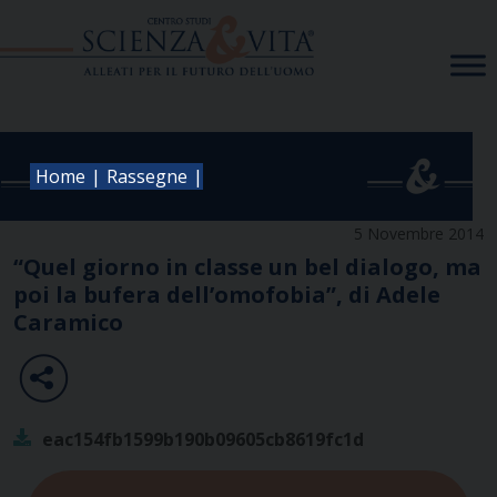
Skip
to
content
|
|
Home
Rassegne
5 Novembre 2014
“Quel giorno in classe un bel dialogo, ma
poi la bufera dell’omofobia”, di Adele
Caramico
eac154fb1599b190b09605cb8619fc1d