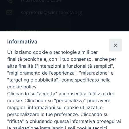
(+39) 06.6819.2554
segreteria@scienzaevita.org
IL CENTRO STUDI
Informativa
La nostra storia
Utilizziamo cookie o tecnologie simili per
Statuto
finalità tecniche e, con il tuo consenso, anche per
Presidenza e ufficio presidenza
altre finalità ("interazioni e funzionalità semplici",
"miglioramento dell'esperienza", "misurazione" e
Consiglio scientifico
"targeting e pubblicità") come specificato nella
cookie policy.
Coordinamento nazionale
Cliccando su "accetta" acconsenti all'utilizzo dei
cookie. Cliccando su "personalizza" puoi avere
maggiori informazioni sui cookie utilizzati e
personalizzare le tue preferenze. Cliccando su
"rifiuta" o chiudendo questa informativa proseguirai
COPYRIGHT Scienza & Vita - C.F
96600690588
- Tutti i
la navigazione installando i soli cookie tecnici.