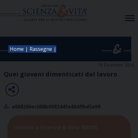
Skip
to
content
|
|
Home
Rassegne
18 Dicembre 2009
Quei giovani dimenticati dal lavoro
a668266ec088b008244fa48dffbd5a99
Iscriviti a Scienza & Vita NEWS