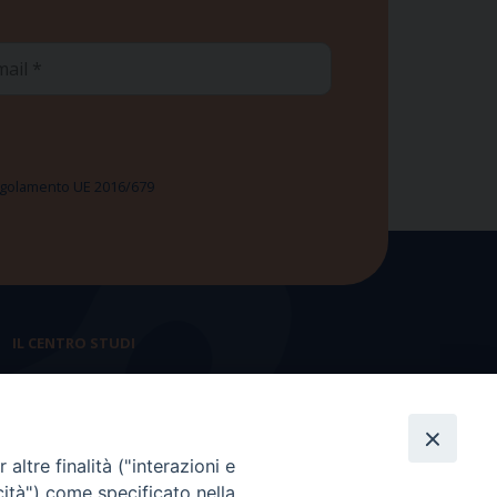
ail
 Regolamento UE 2016/679
IL CENTRO STUDI
La nostra storia
Statuto
altre finalità ("interazioni e
Presidenza e ufficio presidenza
cità") come specificato nella