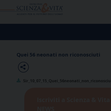
Skip
to
content
Quei 56 neonati non riconosciuti
Sir_10_07_15_Quei_56neonati_non_riconosciu
Iscriviti a Scienza & Vita
NEWS