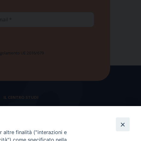
ail
 Regolamento UE 2016/679
IL CENTRO STUDI
La nostra storia
Statuto
altre finalità ("interazioni e
Presidenza e ufficio presidenza
cità") come specificato nella