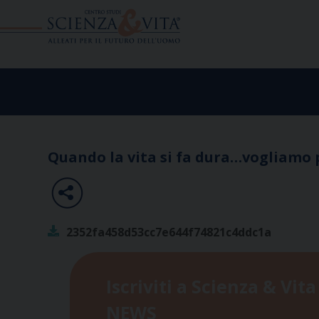
Skip
to
content
Quando la vita si fa dura…vogliamo 
2352fa458d53cc7e644f74821c4ddc1a
Iscriviti a Scienza & Vita
NEWS