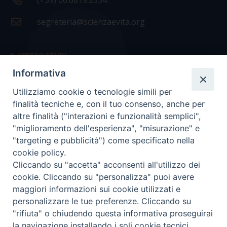
(+39) 06.6819.2554
segreteria@scienzaevita.org
IL CENTRO STUDI
Informativa
La nostra storia
Utilizziamo cookie o tecnologie simili per
Statuto
finalità tecniche e, con il tuo consenso, anche per
Presidenza e ufficio presidenza
altre finalità ("interazioni e funzionalità semplici",
"miglioramento dell'esperienza", "misurazione" e
Consiglio scientifico
"targeting e pubblicità") come specificato nella
cookie policy.
Coordinamento nazionale
Cliccando su "accetta" acconsenti all'utilizzo dei
cookie. Cliccando su "personalizza" puoi avere
maggiori informazioni sui cookie utilizzati e
personalizzare le tue preferenze. Cliccando su
"rifiuta" o chiudendo questa informativa proseguirai
COPYRIGHT Scienza & Vita - C.F
96600690588
- Tutti i
la navigazione installando i soli cookie tecnici.