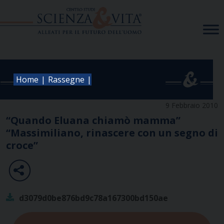
Skip
to
content
|
|
Home
Rassegne
9 Febbraio 2010
“Quando Eluana chiamò mamma”
“Massimiliano, rinascere con un segno di
croce”
d3079d0be876bd9c78a167300bd150ae