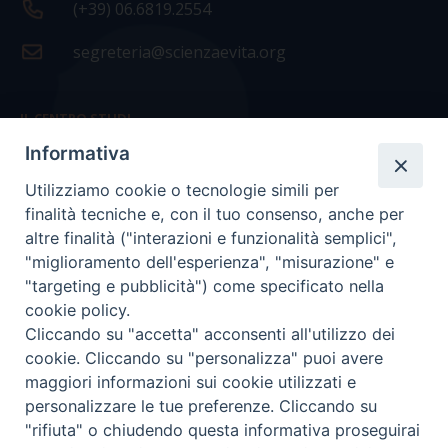
(+39) 06.6819.2554
segreteria@scienzaevita.org
IL CENTRO STUDI
Informativa
La nostra storia
Utilizziamo cookie o tecnologie simili per
Statuto
finalità tecniche e, con il tuo consenso, anche per
Presidenza e ufficio presidenza
altre finalità ("interazioni e funzionalità semplici",
"miglioramento dell'esperienza", "misurazione" e
Consiglio scientifico
"targeting e pubblicità") come specificato nella
cookie policy.
Coordinamento nazionale
Cliccando su "accetta" acconsenti all'utilizzo dei
cookie. Cliccando su "personalizza" puoi avere
maggiori informazioni sui cookie utilizzati e
personalizzare le tue preferenze. Cliccando su
"rifiuta" o chiudendo questa informativa proseguirai
COPYRIGHT Scienza & Vita - C.F
96600690588
- Tutti i