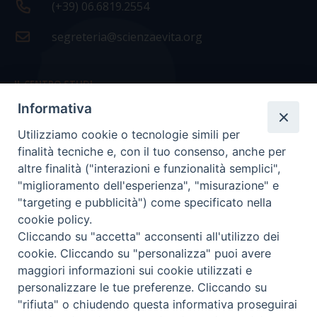
(+39) 06.6819.2554
segreteria@scienzaevita.org
IL CENTRO STUDI
Informativa
La nostra storia
Utilizziamo cookie o tecnologie simili per
Statuto
finalità tecniche e, con il tuo consenso, anche per
Presidenza e ufficio presidenza
altre finalità ("interazioni e funzionalità semplici",
"miglioramento dell'esperienza", "misurazione" e
Consiglio scientifico
"targeting e pubblicità") come specificato nella
cookie policy.
Coordinamento nazionale
Cliccando su "accetta" acconsenti all'utilizzo dei
cookie. Cliccando su "personalizza" puoi avere
maggiori informazioni sui cookie utilizzati e
personalizzare le tue preferenze. Cliccando su
"rifiuta" o chiudendo questa informativa proseguirai
COPYRIGHT Scienza & Vita - C.F
96600690588
- Tutti i