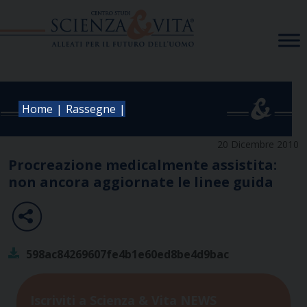
Skip
to
content
|
|
Home
Rassegne
20 Dicembre 2010
Procreazione medicalmente assistita:
non ancora aggiornate le linee guida
598ac84269607fe4b1e60ed8be4d9bac
Iscriviti a Scienza & Vita NEWS