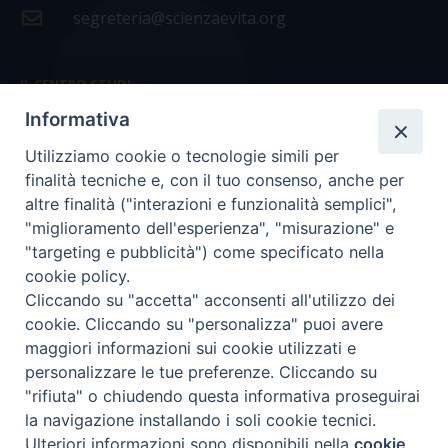
segreteria@scienzaevita.org
IL CENTRO STUDI
Informativa
La nostra storia
Utilizziamo cookie o tecnologie simili per
Statuto
finalità tecniche e, con il tuo consenso, anche per
Presidenza e ufficio presidenza
altre finalità ("interazioni e funzionalità semplici",
"miglioramento dell'esperienza", "misurazione" e
Consiglio scientifico
"targeting e pubblicità") come specificato nella
cookie policy.
Coordinamento nazionale
Cliccando su "accetta" acconsenti all'utilizzo dei
cookie. Cliccando su "personalizza" puoi avere
maggiori informazioni sui cookie utilizzati e
personalizzare le tue preferenze. Cliccando su
"rifiuta" o chiudendo questa informativa proseguirai
COPYRIGHT Scienza & Vita - C.F
96600690588
- Tutti i
la navigazione installando i soli cookie tecnici.
diritti -
Privacy
-
Credits
Ulteriori informazioni sono disponibili nella
cookie
Preferenze Cookie