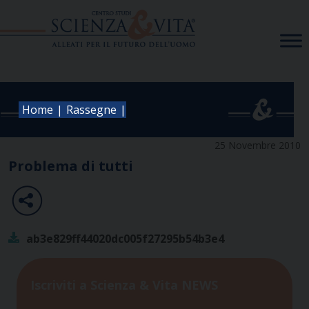
Skip
to
content
|
|
Home
Rassegne
25 Novembre 2010
Problema di tutti
ab3e829ff44020dc005f27295b54b3e4
Iscriviti a Scienza & Vita NEWS