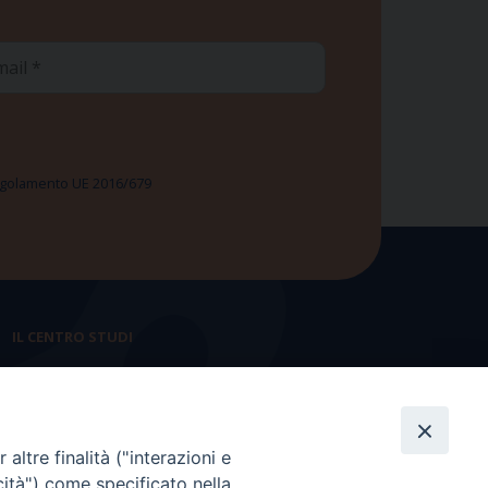
ail
 Regolamento UE 2016/679
IL CENTRO STUDI
La nostra storia
Statuto
altre finalità ("interazioni e
Presidenza e ufficio presidenza
cità") come specificato nella