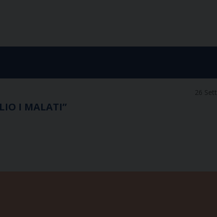
26 Set
IO I MALATI”