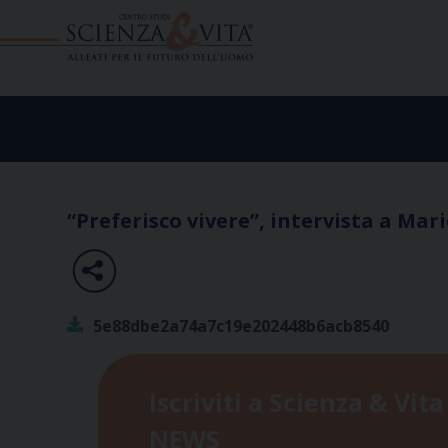
Skip
to
content
“Preferisco vivere”, intervista a Mar
5e88dbe2a74a7c19e202448b6acb8540
Iscriviti a Scienza & Vita
NEWS