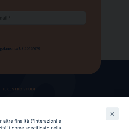
ail
 Regolamento UE 2016/679
IL CENTRO STUDI
La nostra storia
Statuto
altre finalità ("interazioni e
Presidenza e ufficio presidenza
cità") come specificato nella