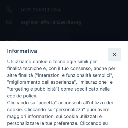
(+39) 06.6819.2554
segreteria@scienzaevita.org
IL CENTRO STUDI
Informativa
La nostra storia
Utilizziamo cookie o tecnologie simili per
Statuto
finalità tecniche e, con il tuo consenso, anche per
Presidenza e ufficio presidenza
altre finalità ("interazioni e funzionalità semplici",
"miglioramento dell'esperienza", "misurazione" e
Consiglio scientifico
"targeting e pubblicità") come specificato nella
cookie policy.
Coordinamento nazionale
Cliccando su "accetta" acconsenti all'utilizzo dei
cookie. Cliccando su "personalizza" puoi avere
maggiori informazioni sui cookie utilizzati e
personalizzare le tue preferenze. Cliccando su