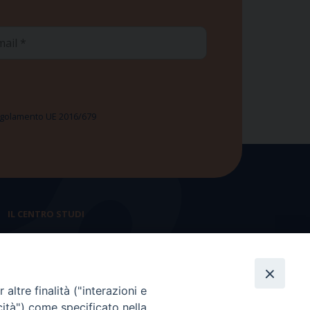
ail
 Regolamento UE 2016/679
IL CENTRO STUDI
La nostra storia
Statuto
altre finalità ("interazioni e
Presidenza e ufficio presidenza
cità") come specificato nella