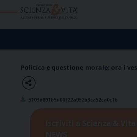
Skip
to
content
Politica e questione morale: ora i ve
5103d891b5d00f22a952b3ca52ca0c1b
Iscriviti a Scienza & Vita
NEWS