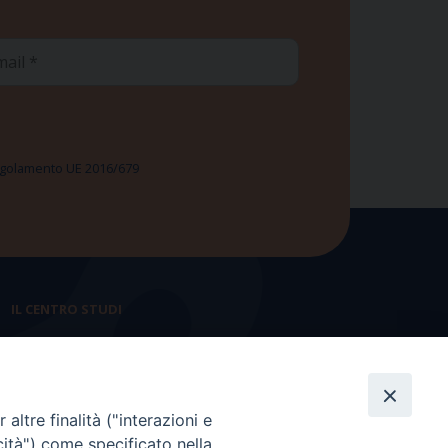
ail
 Regolamento UE 2016/679
IL CENTRO STUDI
La nostra storia
Statuto
altre finalità ("interazioni e
Presidenza e ufficio presidenza
cità") come specificato nella