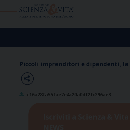
Skip
to
content
Piccoli imprenditori e dipendenti, la 
c16a28fa55fae7e4c20a0df2fc296ae3
Iscriviti a Scienza & Vita
NEWS