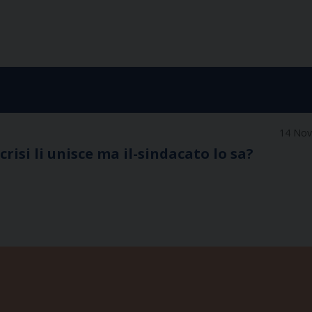
14 No
crisi li unisce ma il-sindacato lo sa?