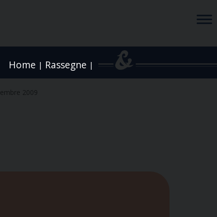
Home
Rassegne
|
|
vembre 2009