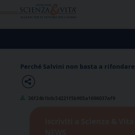
Skip
to
content
Perché Salvini non basta a rifondare
36f24b1b0c54221f5b905a1696037af9
Iscriviti a Scienza & Vita
NEWS