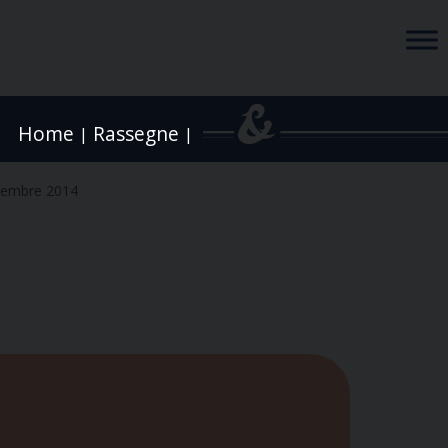
Home
Rassegne
|
|
vembre 2014