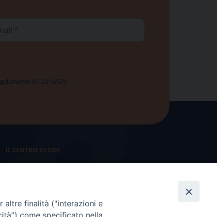
ail
 Regolamento UE 2016/679
IL CENTRO STUDI
La nostra storia
Statuto
altre finalità ("interazioni e
Presidenza e ufficio presidenza
cità") come specificato nella