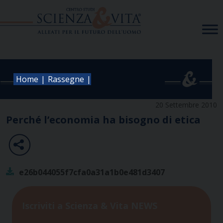
Skip
to
content
|
|
Home
Rassegne
20 Settembre 2010
Perché l’economia ha bisogno di etica
e26b044055f7cfa0a31a1b0e481d3407
Iscriviti a Scienza & Vita NEWS