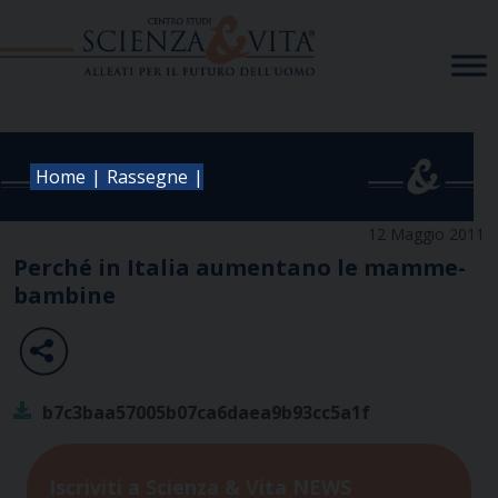
Skip
to
content
|
|
Home
Rassegne
12 Maggio 2011
Perché in Italia aumentano le mamme-
bambine
b7c3baa57005b07ca6daea9b93cc5a1f
Iscriviti a Scienza & Vita NEWS