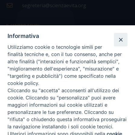
segreteria@scienzaevita.org
IL CENTRO STUDI
Informativa
La nostra storia
Utilizziamo cookie o tecnologie simili per
Statuto
finalità tecniche e, con il tuo consenso, anche per
Presidenza e ufficio presidenza
altre finalità ("interazioni e funzionalità semplici",
"miglioramento dell'esperienza", "misurazione" e
Consiglio scientifico
"targeting e pubblicità") come specificato nella
cookie policy.
Coordinamento nazionale
Cliccando su "accetta" acconsenti all'utilizzo dei
cookie. Cliccando su "personalizza" puoi avere
maggiori informazioni sui cookie utilizzati e
personalizzare le tue preferenze. Cliccando su
"rifiuta" o chiudendo questa informativa proseguirai
COPYRIGHT Scienza & Vita - C.F
96600690588
- Tutti i
la navigazione installando i soli cookie tecnici.
diritti -
Privacy
-
Credits
Ulteriori informazioni sono disponibili nella
cookie
Preferenze Cookie