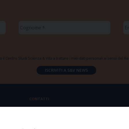
Cognome
Em
*
*
 il Centro Studi Scienza & Vita a trattare i miei dati personali ai sensi del
CONTATTI
Via Aurelia 796 | 00165 Roma
(+39) 06.6819.2554