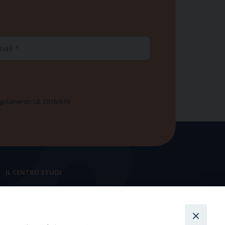
ail
 Regolamento UE 2016/679
IL CENTRO STUDI
La nostra storia
Statuto