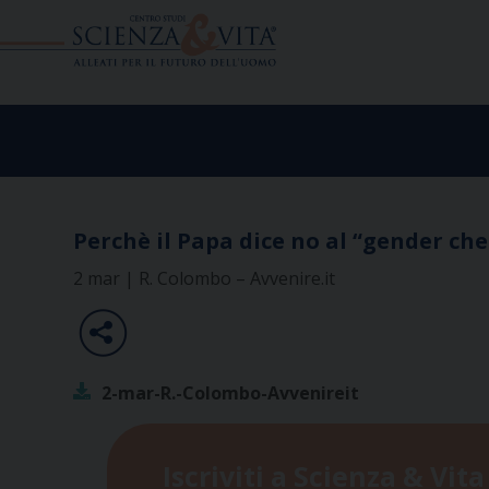
Skip
to
content
Perchè il Papa dice no al “gender ch
2 mar | R. Colombo – Avvenire.it
2-mar-R.-Colombo-Avvenireit
Iscriviti a Scienza & Vita