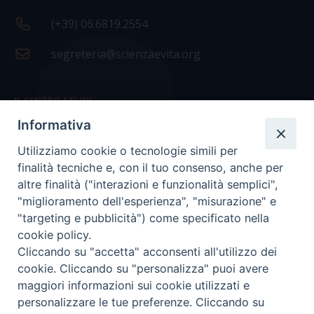
(+39) 06.6819.2554
segreteria@scienzaevita.org
IL CENTRO STUDI
Informativa
La nostra storia
Utilizziamo cookie o tecnologie simili per
Statuto
finalità tecniche e, con il tuo consenso, anche per
Presidenza e ufficio presidenza
altre finalità ("interazioni e funzionalità semplici",
"miglioramento dell'esperienza", "misurazione" e
Consiglio scientifico
"targeting e pubblicità") come specificato nella
cookie policy.
Coordinamento nazionale
Cliccando su "accetta" acconsenti all'utilizzo dei
cookie. Cliccando su "personalizza" puoi avere
maggiori informazioni sui cookie utilizzati e
personalizzare le tue preferenze. Cliccando su