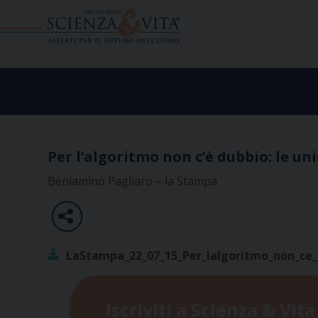
Skip
to
content
Per l’algoritmo non c’è dubbio: le uni
Beniamino Pagliaro – la Stampa
LaStampa_22_07_15_Per_lalgoritmo_non_ce_d
Iscriviti a Scienza & Vita