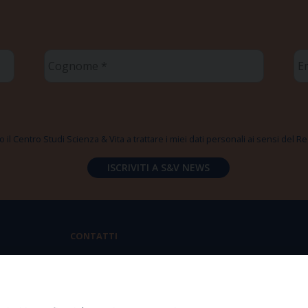
Cognome
Em
*
*
 il Centro Studi Scienza & Vita a trattare i miei dati personali ai sensi del
CONTATTI
Via Aurelia 796 | 00165 Roma
(+39) 06.6819.2554