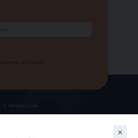
ail
 Regolamento UE 2016/679
IL CENTRO STUDI
La nostra storia
Statuto