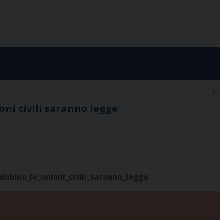
22
oni civili saranno legge
ubbio_le_unioni_civili_saranno_legge