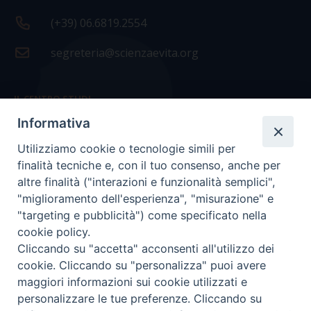
(+39) 06.6819.2554
segreteria@scienzaevita.org
IL CENTRO STUDI
Informativa
La nostra storia
Utilizziamo cookie o tecnologie simili per
Statuto
finalità tecniche e, con il tuo consenso, anche per
Presidenza e ufficio presidenza
altre finalità ("interazioni e funzionalità semplici",
"miglioramento dell'esperienza", "misurazione" e
Consiglio scientifico
"targeting e pubblicità") come specificato nella
cookie policy.
Coordinamento nazionale
Cliccando su "accetta" acconsenti all'utilizzo dei
cookie. Cliccando su "personalizza" puoi avere
maggiori informazioni sui cookie utilizzati e
personalizzare le tue preferenze. Cliccando su