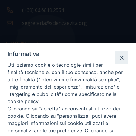
(+39) 06.6819.2554
segreteria@scienzaevita.org
IL CENTRO STUDI
Informativa
La nostra storia
Utilizziamo cookie o tecnologie simili per
Statuto
finalità tecniche e, con il tuo consenso, anche per
Presidenza e ufficio presidenza
altre finalità ("interazioni e funzionalità semplici",
"miglioramento dell'esperienza", "misurazione" e
Consiglio scientifico
"targeting e pubblicità") come specificato nella
cookie policy.
Coordinamento nazionale
Cliccando su "accetta" acconsenti all'utilizzo dei
cookie. Cliccando su "personalizza" puoi avere
maggiori informazioni sui cookie utilizzati e
personalizzare le tue preferenze. Cliccando su