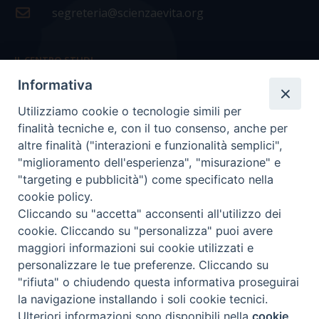
segreteria@scienzaevita.org
IL CENTRO STUDI
Informativa
La nostra storia
Utilizziamo cookie o tecnologie simili per
Statuto
finalità tecniche e, con il tuo consenso, anche per
Presidenza e ufficio presidenza
altre finalità ("interazioni e funzionalità semplici",
"miglioramento dell'esperienza", "misurazione" e
Consiglio scientifico
"targeting e pubblicità") come specificato nella
cookie policy.
Coordinamento nazionale
Cliccando su "accetta" acconsenti all'utilizzo dei
cookie. Cliccando su "personalizza" puoi avere
maggiori informazioni sui cookie utilizzati e
personalizzare le tue preferenze. Cliccando su
"rifiuta" o chiudendo questa informativa proseguirai
COPYRIGHT Scienza & Vita - C.F
96600690588
- Tutti i
la navigazione installando i soli cookie tecnici.
diritti -
Privacy
-
Credits
Ulteriori informazioni sono disponibili nella
cookie
Preferenze Cookie