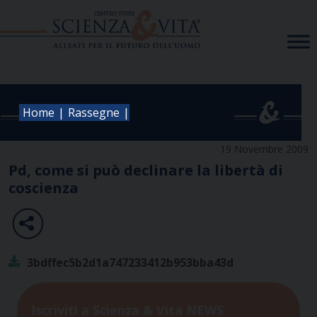
Skip
to
content
|
|
Home
Rassegne
19 Novembre 2009
Pd, come si può declinare la libertà di
coscienza
3bdffec5b2d1a747233412b953bba43d
Iscriviti a Scienza & Vita NEWS