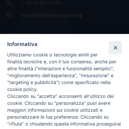
(+39) 06.6819.2554
segreteria@scienzaevita.org
IL CENTRO STUDI
Informativa
La nostra storia
Utilizziamo cookie o tecnologie simili per
Statuto
finalità tecniche e, con il tuo consenso, anche per
Presidenza e ufficio presidenza
altre finalità ("interazioni e funzionalità semplici",
"miglioramento dell'esperienza", "misurazione" e
Consiglio scientifico
"targeting e pubblicità") come specificato nella
cookie policy.
Coordinamento nazionale
Cliccando su "accetta" acconsenti all'utilizzo dei
cookie. Cliccando su "personalizza" puoi avere
maggiori informazioni sui cookie utilizzati e
personalizzare le tue preferenze. Cliccando su
"rifiuta" o chiudendo questa informativa proseguirai
COPYRIGHT Scienza & Vita - C.F
96600690588
- Tutti i