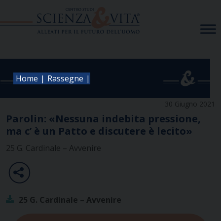
Skip
to
content
|
|
Home
Rassegne
30 Giugno 2021
Parolin: «Nessuna indebita pressione,
ma c’ è un Patto e discutere è lecito»
25 G. Cardinale – Avvenire
25 G. Cardinale – Avvenire