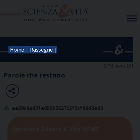
Skip
to
content
|
|
Home
Rassegne
2 Febbraio 2011
Parole che restano
ea39c9ad21e05095627c3f5cfd9d6ed3
Iscriviti a Scienza & Vita NEWS