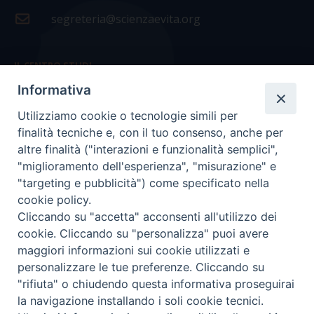
segreteria@scienzaevita.org
IL CENTRO STUDI
Informativa
La nostra storia
Utilizziamo cookie o tecnologie simili per
Statuto
finalità tecniche e, con il tuo consenso, anche per
Presidenza e ufficio presidenza
altre finalità ("interazioni e funzionalità semplici",
"miglioramento dell'esperienza", "misurazione" e
Consiglio scientifico
"targeting e pubblicità") come specificato nella
cookie policy.
Coordinamento nazionale
Cliccando su "accetta" acconsenti all'utilizzo dei
cookie. Cliccando su "personalizza" puoi avere
maggiori informazioni sui cookie utilizzati e
personalizzare le tue preferenze. Cliccando su
"rifiuta" o chiudendo questa informativa proseguirai
COPYRIGHT Scienza & Vita - C.F
96600690588
- Tutti i
la navigazione installando i soli cookie tecnici.
diritti -
Privacy
-
Credits