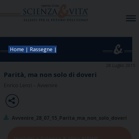
Skip
to
content
|
|
Home
Rassegne
28 Luglio 2015
Parità, ma non solo di doveri
Enrico Lenzi – Avvenire
Avvenire_28_07_15_Parita_ma_non_solo_doveri
Iscriviti a Scienza & Vita NEWS