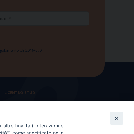
ail
 Regolamento UE 2016/679
IL CENTRO STUDI
La nostra storia
Statuto
altre finalità ("interazioni e
Presidenza e ufficio presidenza
cità") come specificato nella