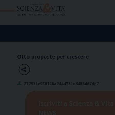
Skip
to
content
Otto proposte per crescere
27793fe936126a244d331e84554674e7
Iscriviti a Scienza & Vita
NEWS