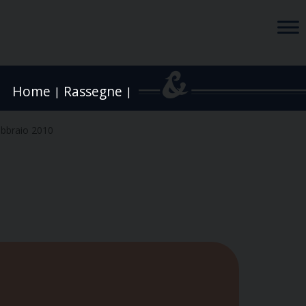
Home
Rassegne
|
|
ebbraio 2010