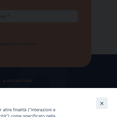
ail
 Regolamento UE 2016/679
IL CENTRO STUDI
La nostra storia
Statuto
altre finalità ("interazioni e
Presidenza e ufficio presidenza
cità") come specificato nella