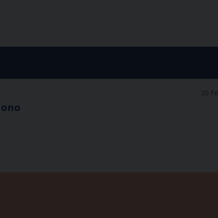
20 F
dono