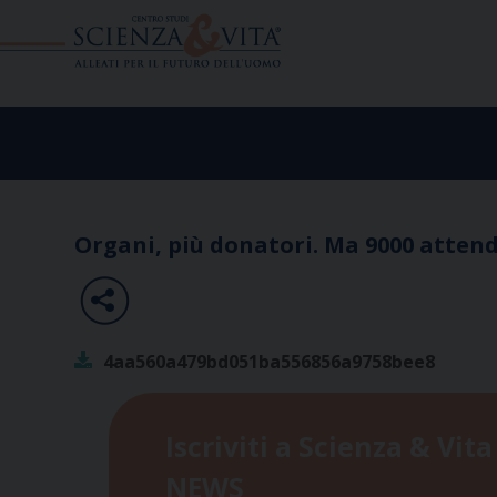
Skip
to
content
Organi, più donatori. Ma 9000 atten
4aa560a479bd051ba556856a9758bee8
Iscriviti a Scienza & Vita
NEWS