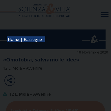
Skip
to
content
|
|
Home
Rassegne
18 Novembre 2020
«Omofobia, salviamo le idee»
12 L. Moia – Avvenire
12 L. Moia – Avvenire
Iscriviti a Scienza & Vita NEWS