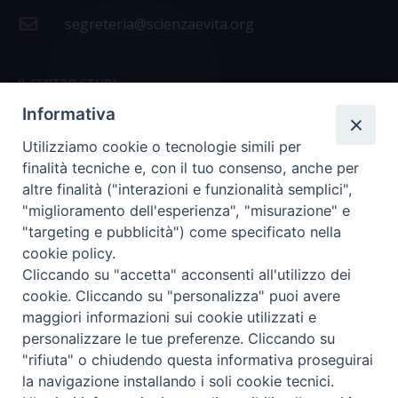
segreteria@scienzaevita.org
IL CENTRO STUDI
Informativa
La nostra storia
Utilizziamo cookie o tecnologie simili per
Statuto
finalità tecniche e, con il tuo consenso, anche per
Presidenza e ufficio presidenza
altre finalità ("interazioni e funzionalità semplici",
"miglioramento dell'esperienza", "misurazione" e
Consiglio scientifico
"targeting e pubblicità") come specificato nella
cookie policy.
Coordinamento nazionale
Cliccando su "accetta" acconsenti all'utilizzo dei
cookie. Cliccando su "personalizza" puoi avere
maggiori informazioni sui cookie utilizzati e
personalizzare le tue preferenze. Cliccando su
"rifiuta" o chiudendo questa informativa proseguirai
COPYRIGHT Scienza & Vita - C.F
96600690588
- Tutti i
la navigazione installando i soli cookie tecnici.
diritti -
Privacy
-
Credits