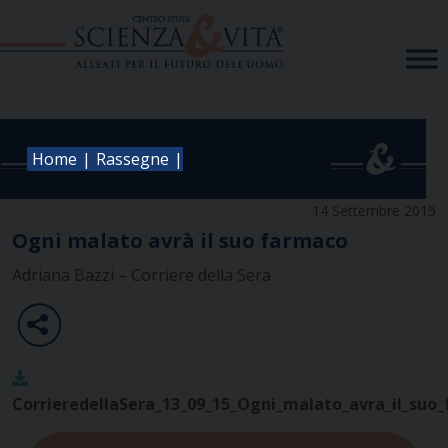
Skip
to
content
|
|
Home
Rassegne
14 Settembre 2015
Ogni malato avrà il suo farmaco
Adriana Bazzi – Corriere della Sera
CorrieredellaSera_13_09_15_Ogni_malato_avra_il_suo