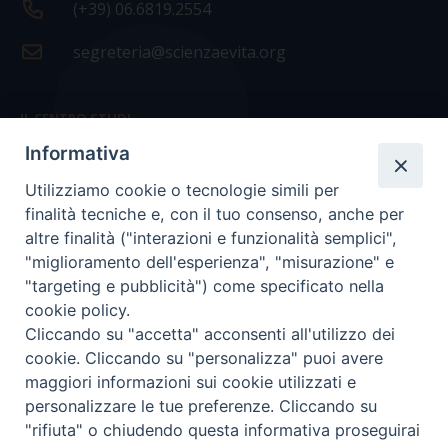
(+39) 06.6819.2554
segreteria@scienzaevita.org
IL CENTRO STUDI
Informativa
La nostra storia
Utilizziamo cookie o tecnologie simili per
Statuto
finalità tecniche e, con il tuo consenso, anche per
Presidenza e ufficio presidenza
altre finalità ("interazioni e funzionalità semplici",
"miglioramento dell'esperienza", "misurazione" e
Consiglio scientifico
"targeting e pubblicità") come specificato nella
cookie policy.
Coordinamento nazionale
Cliccando su "accetta" acconsenti all'utilizzo dei
cookie. Cliccando su "personalizza" puoi avere
maggiori informazioni sui cookie utilizzati e
personalizzare le tue preferenze. Cliccando su
"rifiuta" o chiudendo questa informativa proseguirai
COPYRIGHT Scienza & Vita - C.F
96600690588
- Tutti i