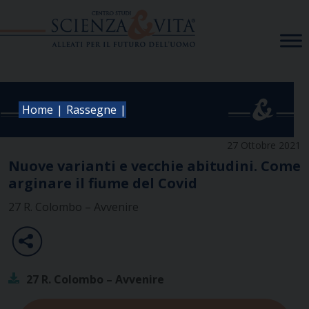
Skip
to
content
|
|
Home
Rassegne
27 Ottobre 2021
Nuove varianti e vecchie abitudini. Come
arginare il fiume del Covid
27 R. Colombo – Avvenire
27 R. Colombo – Avvenire