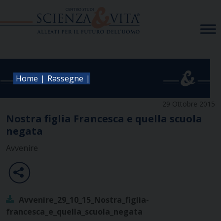
Skip
to
content
|
|
Home
Rassegne
29 Ottobre 2015
Nostra figlia Francesca e quella scuola
negata
Avvenire
Avvenire_29_10_15_Nostra_figlia-
francesca_e_quella_scuola_negata