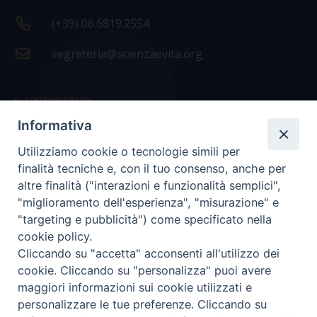
(+39) 06.6819.2554
segreteria@scienzaevita.org
IL CENTRO STUDI
Informativa
La nostra storia
Utilizziamo cookie o tecnologie simili per
Statuto
finalità tecniche e, con il tuo consenso, anche per
Presidenza e ufficio presidenza
altre finalità ("interazioni e funzionalità semplici",
"miglioramento dell'esperienza", "misurazione" e
Consiglio scientifico
"targeting e pubblicità") come specificato nella
cookie policy.
Coordinamento nazionale
Cliccando su "accetta" acconsenti all'utilizzo dei
cookie. Cliccando su "personalizza" puoi avere
maggiori informazioni sui cookie utilizzati e
personalizzare le tue preferenze. Cliccando su