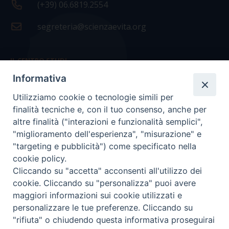
(+39) 06.6819.2554
segreteria@scienzaevita.org
IL CENTRO STUDI
Informativa
La nostra storia
Utilizziamo cookie o tecnologie simili per
Statuto
finalità tecniche e, con il tuo consenso, anche per
Presidenza e ufficio presidenza
altre finalità ("interazioni e funzionalità semplici",
"miglioramento dell'esperienza", "misurazione" e
Consiglio scientifico
"targeting e pubblicità") come specificato nella
cookie policy.
Coordinamento nazionale
Cliccando su "accetta" acconsenti all'utilizzo dei
cookie. Cliccando su "personalizza" puoi avere
maggiori informazioni sui cookie utilizzati e
personalizzare le tue preferenze. Cliccando su
"rifiuta" o chiudendo questa informativa proseguirai
COPYRIGHT Scienza & Vita - C.F
96600690588
- Tutti i