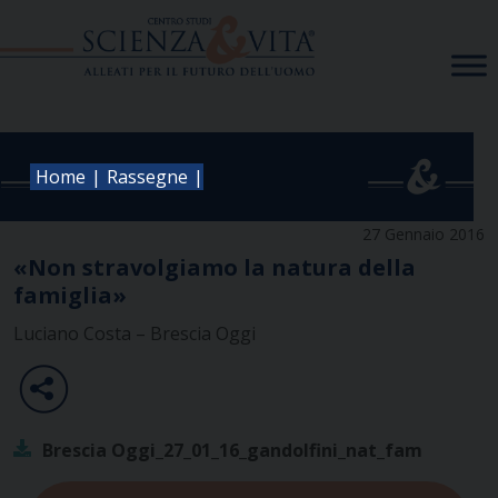
Skip
to
content
|
|
Home
Rassegne
27 Gennaio 2016
«Non stravolgiamo la natura della
famiglia»
Luciano Costa – Brescia Oggi
Brescia Oggi_27_01_16_gandolfini_nat_fam