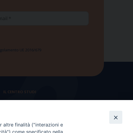
ail
 Regolamento UE 2016/679
IL CENTRO STUDI
La nostra storia
Statuto
altre finalità ("interazioni e
Presidenza e ufficio presidenza
cità") come specificato nella