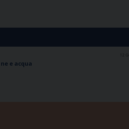
12 G
ane e acqua