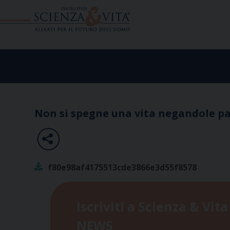
Skip
to
content
Non si spegne una vita negandole p
f80e98af4175513cde3866e3d55f8578
Iscriviti a Scienza & Vita
NEWS