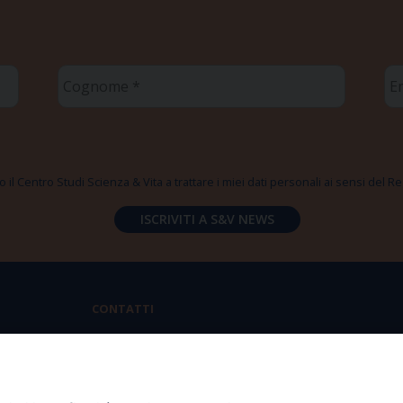
Cognome
Em
*
*
 il Centro Studi Scienza & Vita a trattare i miei dati personali ai sensi del
CONTATTI
Via Aurelia 796 | 00165 Roma
(+39) 06.6819.2554