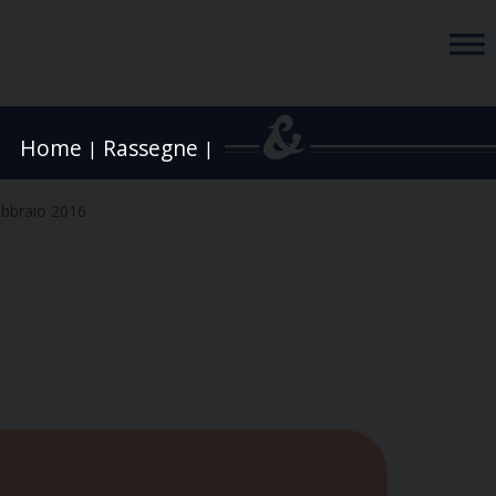
Home
Rassegne
|
|
ebbraio 2016