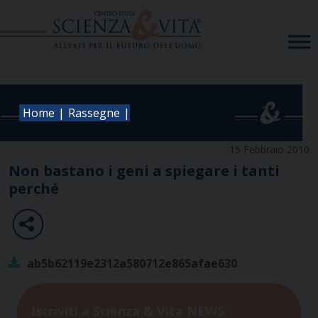
Skip
to
content
|
|
Home
Rassegne
15 Febbraio 2010
Non bastano i geni a spiegare i tanti
perché
ab5b62119e2312a580712e865afae630
Iscriviti a Scienza & Vita NEWS