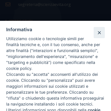
segreteria@scienzaevita.org
IL CENTRO STUDI
Informativa
La nostra storia
Utilizziamo cookie o tecnologie simili per
Statuto
finalità tecniche e, con il tuo consenso, anche per
Presidenza e ufficio presidenza
altre finalità ("interazioni e funzionalità semplici",
"miglioramento dell'esperienza", "misurazione" e
Consiglio scientifico
"targeting e pubblicità") come specificato nella
cookie policy.
Coordinamento nazionale
Cliccando su "accetta" acconsenti all'utilizzo dei
cookie. Cliccando su "personalizza" puoi avere
maggiori informazioni sui cookie utilizzati e
personalizzare le tue preferenze. Cliccando su
"rifiuta" o chiudendo questa informativa proseguirai
COPYRIGHT Scienza & Vita - C.F
96600690588
- Tutti i
la navigazione installando i soli cookie tecnici.
diritti -
Privacy
-
Credits
Ulteriori informazioni sono disponibili nella
cookie
Preferenze Cookie