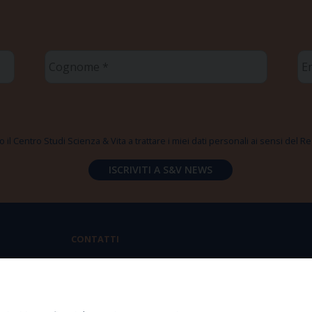
Cognome
Em
*
*
 il Centro Studi Scienza & Vita a trattare i miei dati personali ai sensi del
CONTATTI
Via Aurelia 796 | 00165 Roma
(+39) 06.6819.2554