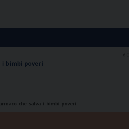
6 
 i bimbi poveri
armaco_che_salva_i_bimbi_poveri