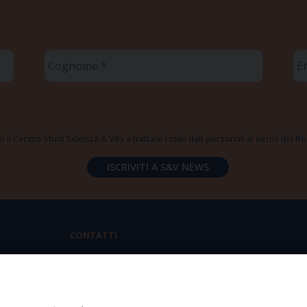
Cognome
Em
*
*
 il Centro Studi Scienza & Vita a trattare i miei dati personali ai sensi del
CONTATTI
Via Aurelia 796 | 00165 Roma
(+39) 06.6819.2554