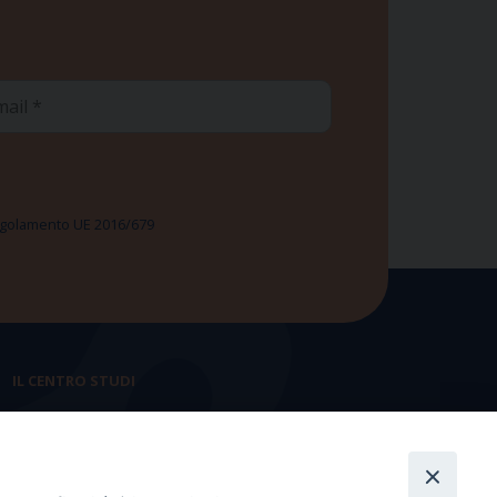
ail
 Regolamento UE 2016/679
IL CENTRO STUDI
La nostra storia
Statuto