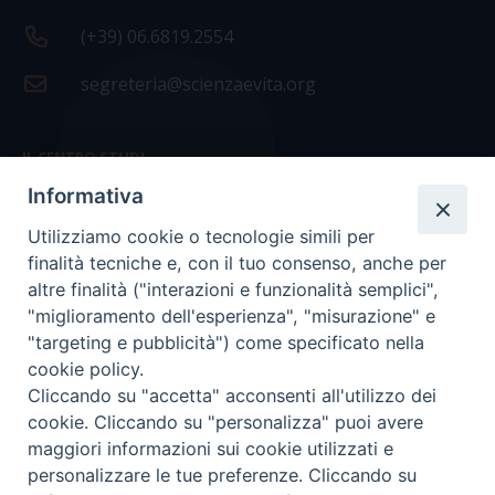
(+39) 06.6819.2554
segreteria@scienzaevita.org
IL CENTRO STUDI
Informativa
La nostra storia
Utilizziamo cookie o tecnologie simili per
Statuto
finalità tecniche e, con il tuo consenso, anche per
Presidenza e ufficio presidenza
altre finalità ("interazioni e funzionalità semplici",
"miglioramento dell'esperienza", "misurazione" e
Consiglio scientifico
"targeting e pubblicità") come specificato nella
cookie policy.
Coordinamento nazionale
Cliccando su "accetta" acconsenti all'utilizzo dei
cookie. Cliccando su "personalizza" puoi avere
maggiori informazioni sui cookie utilizzati e
personalizzare le tue preferenze. Cliccando su