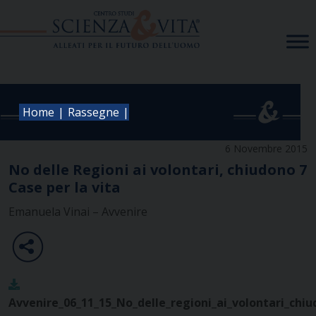
Skip
to
content
|
|
Home
Rassegne
6 Novembre 2015
No delle Regioni ai volontari, chiudono 7
Case per la vita
Emanuela Vinai – Avvenire
Avvenire_06_11_15_No_delle_regioni_ai_volontari_chiu