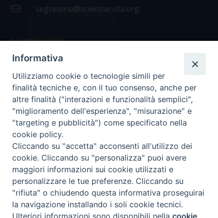
segreteria@scienzaevita.org
IL CENTRO STUDI
Informativa
La nostra storia
Utilizziamo cookie o tecnologie simili per
Statuto
finalità tecniche e, con il tuo consenso, anche per
Presidenza e ufficio presidenza
altre finalità ("interazioni e funzionalità semplici",
"miglioramento dell'esperienza", "misurazione" e
Consiglio scientifico
"targeting e pubblicità") come specificato nella
cookie policy.
Coordinamento nazionale
Cliccando su "accetta" acconsenti all'utilizzo dei
cookie. Cliccando su "personalizza" puoi avere
maggiori informazioni sui cookie utilizzati e
personalizzare le tue preferenze. Cliccando su
"rifiuta" o chiudendo questa informativa proseguirai
COPYRIGHT Scienza & Vita - C.F
96600690588
- Tutti i
la navigazione installando i soli cookie tecnici.
diritti -
Privacy
-
Credits
Ulteriori informazioni sono disponibili nella
cookie
Preferenze Cookie