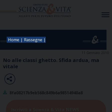
Skip
to
content
|
|
Home
Rassegne
11 Gennaio 2010
No alle classi ghetto. Sfida ardua, ma
vitale
8fa08217b9eb568c849b6a98514940a8
Iscriviti a Scienza & Vita NEWS