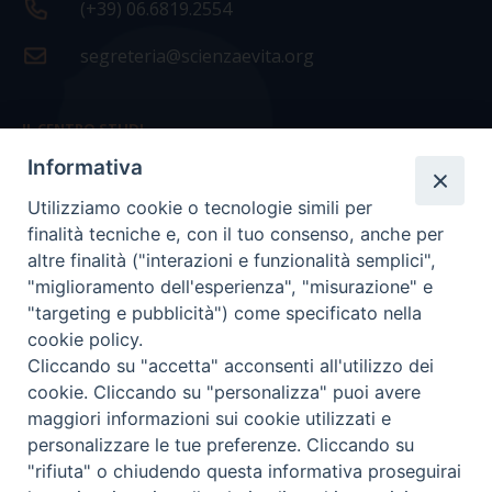
(+39) 06.6819.2554
segreteria@scienzaevita.org
IL CENTRO STUDI
Informativa
La nostra storia
Utilizziamo cookie o tecnologie simili per
Statuto
finalità tecniche e, con il tuo consenso, anche per
Presidenza e ufficio presidenza
altre finalità ("interazioni e funzionalità semplici",
"miglioramento dell'esperienza", "misurazione" e
Consiglio scientifico
"targeting e pubblicità") come specificato nella
cookie policy.
Coordinamento nazionale
Cliccando su "accetta" acconsenti all'utilizzo dei
cookie. Cliccando su "personalizza" puoi avere
maggiori informazioni sui cookie utilizzati e
personalizzare le tue preferenze. Cliccando su
"rifiuta" o chiudendo questa informativa proseguirai
COPYRIGHT Scienza & Vita - C.F
96600690588
- Tutti i