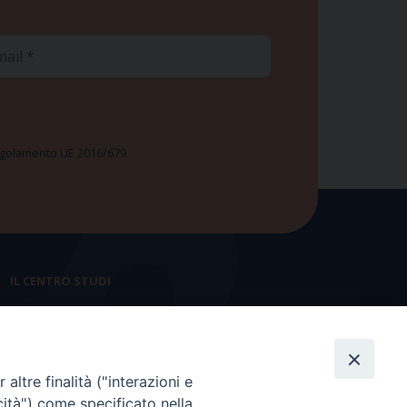
ail
 Regolamento UE 2016/679
IL CENTRO STUDI
La nostra storia
Statuto
altre finalità ("interazioni e
Presidenza e ufficio presidenza
cità") come specificato nella