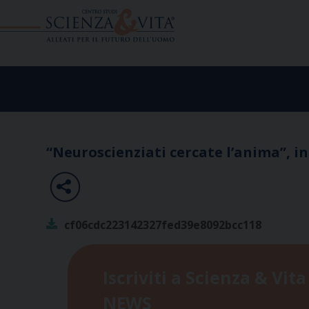
Skip
to
content
“Neuroscienziati cercate l’anima”, in
cf06cdc223142327fed39e8092bcc118
Iscriviti a Scienza & Vita
NEWS