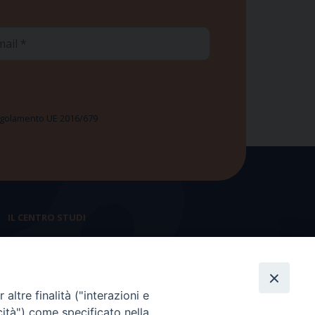
ail
 Regolamento UE 2016/679
IL CENTRO STUDI
La nostra storia
Statuto
altre finalità ("interazioni e
Presidenza e ufficio presidenza
cità") come specificato nella