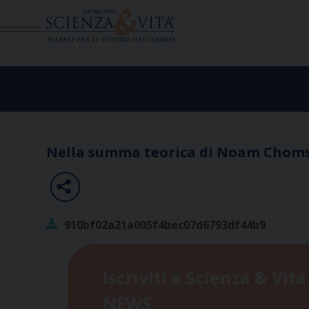
Skip
to
content
Nella summa teorica di Noam Chomsk
910bf02a21a005f4bec07d6793df44b9
Iscriviti a Scienza & Vita
NEWS