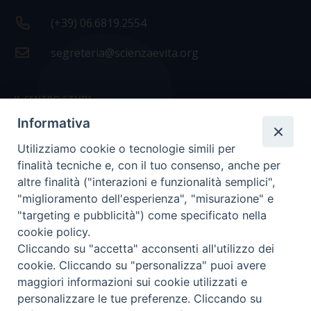
(+39) 06.6819.2554
segreteria@scienzaevita.org
IL CENTRO STUDI
Informativa
La nostra storia
Utilizziamo cookie o tecnologie simili per
Statuto
finalità tecniche e, con il tuo consenso, anche per
Presidenza e ufficio presidenza
altre finalità ("interazioni e funzionalità semplici",
"miglioramento dell'esperienza", "misurazione" e
Consiglio scientifico
"targeting e pubblicità") come specificato nella
cookie policy.
Coordinamento nazionale
Cliccando su "accetta" acconsenti all'utilizzo dei
cookie. Cliccando su "personalizza" puoi avere
maggiori informazioni sui cookie utilizzati e
personalizzare le tue preferenze. Cliccando su