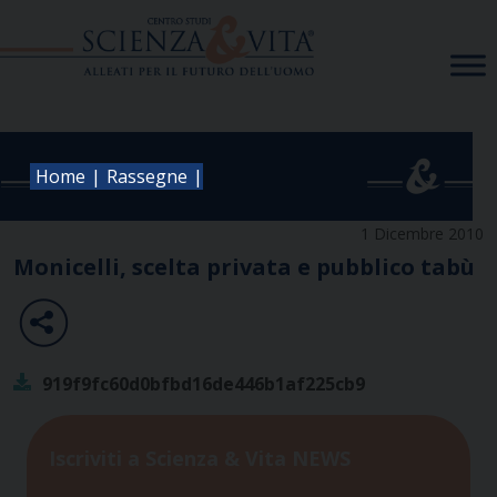
Skip
to
content
|
|
Home
Rassegne
1 Dicembre 2010
Monicelli, scelta privata e pubblico tabù
919f9fc60d0bfbd16de446b1af225cb9
Iscriviti a Scienza & Vita NEWS