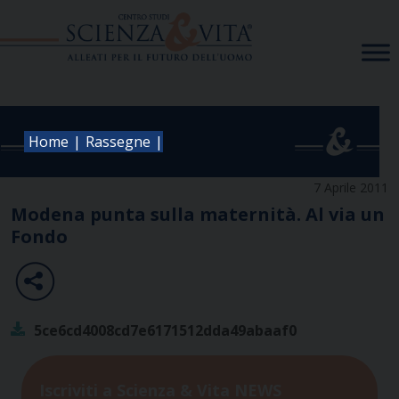
Skip
to
content
|
|
Home
Rassegne
7 Aprile 2011
Modena punta sulla maternità. Al via un
Fondo
5ce6cd4008cd7e6171512dda49abaaf0
Iscriviti a Scienza & Vita NEWS