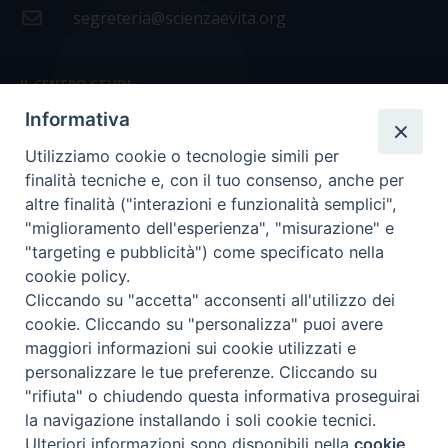
segreteria@scienzaevita.org
IL CENTRO STUDI
Informativa
La nostra storia
Utilizziamo cookie o tecnologie simili per
Statuto
finalità tecniche e, con il tuo consenso, anche per
Presidenza e ufficio presidenza
altre finalità ("interazioni e funzionalità semplici",
"miglioramento dell'esperienza", "misurazione" e
Consiglio scientifico
"targeting e pubblicità") come specificato nella
cookie policy.
Coordinamento nazionale
Cliccando su "accetta" acconsenti all'utilizzo dei
cookie. Cliccando su "personalizza" puoi avere
maggiori informazioni sui cookie utilizzati e
personalizzare le tue preferenze. Cliccando su
"rifiuta" o chiudendo questa informativa proseguirai
COPYRIGHT Scienza & Vita - C.F
96600690588
- Tutti i
la navigazione installando i soli cookie tecnici.
diritti -
Privacy
-
Credits
Ulteriori informazioni sono disponibili nella
cookie
Preferenze Cookie