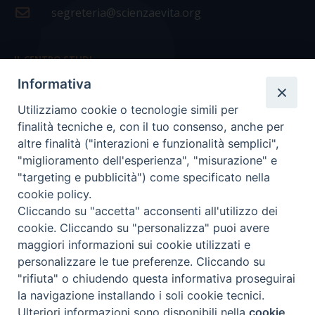
segreteria@scienzaevita.org
IL CENTRO STUDI
Informativa
La nostra storia
Utilizziamo cookie o tecnologie simili per
Statuto
finalità tecniche e, con il tuo consenso, anche per
Presidenza e ufficio presidenza
altre finalità ("interazioni e funzionalità semplici",
"miglioramento dell'esperienza", "misurazione" e
Consiglio scientifico
"targeting e pubblicità") come specificato nella
cookie policy.
Coordinamento nazionale
Cliccando su "accetta" acconsenti all'utilizzo dei
cookie. Cliccando su "personalizza" puoi avere
maggiori informazioni sui cookie utilizzati e
personalizzare le tue preferenze. Cliccando su
"rifiuta" o chiudendo questa informativa proseguirai
COPYRIGHT Scienza & Vita - C.F
96600690588
- Tutti i
la navigazione installando i soli cookie tecnici.
diritti -
Privacy
-
Credits
Ulteriori informazioni sono disponibili nella
cookie
Preferenze Cookie