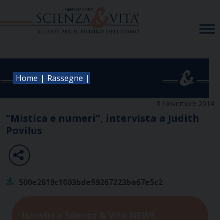
Skip
to
content
|
|
Home
Rassegne
8 Novembre 2014
“Mistica e numeri”, intervista a Judith
Povilus
500e2619c1003bde99267223ba67e5c2
Iscriviti a Scienza & Vita NEWS