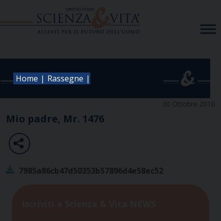
Skip
to
content
|
|
Home
Rassegne
30 Ottobre 2010
Mio padre, Mr. 1476
7985a86cb47d50353b57896d4e58ec52
Iscriviti a Scienza & Vita NEWS