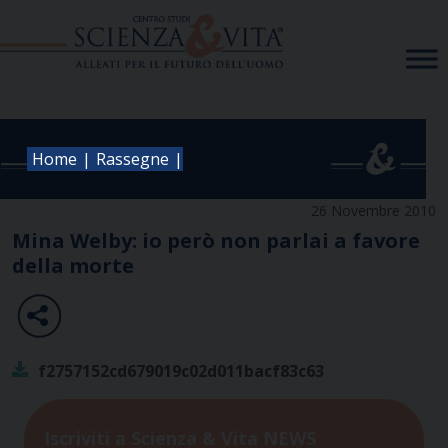
Skip
to
content
|
|
Home
Rassegne
26 Novembre 2010
Mina Welby: io però non parlai a favore
della morte
f2757152cd679019c02d011bacf83c63
Iscriviti a Scienza & Vita NEWS