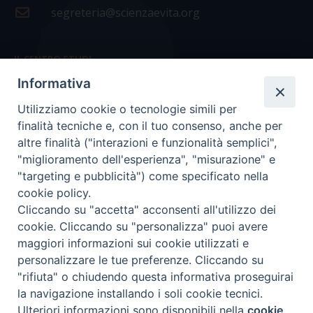
segreteria@scienzaevita.org
IL CENTRO STUDI
Informativa
La nostra storia
Utilizziamo cookie o tecnologie simili per
Statuto
finalità tecniche e, con il tuo consenso, anche per
Presidenza e ufficio presidenza
altre finalità ("interazioni e funzionalità semplici",
"miglioramento dell'esperienza", "misurazione" e
Consiglio scientifico
"targeting e pubblicità") come specificato nella
cookie policy.
Coordinamento nazionale
Cliccando su "accetta" acconsenti all'utilizzo dei
cookie. Cliccando su "personalizza" puoi avere
maggiori informazioni sui cookie utilizzati e
personalizzare le tue preferenze. Cliccando su
"rifiuta" o chiudendo questa informativa proseguirai
COPYRIGHT Scienza & Vita - C.F
96600690588
- Tutti i
la navigazione installando i soli cookie tecnici.
diritti -
Privacy
-
Credits
Ulteriori informazioni sono disponibili nella
cookie
Preferenze Cookie